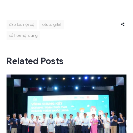
đào tạo nội bộ
lotusdigital
số hoá nội dung
Related Posts