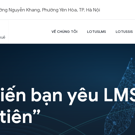
ường Nguyễn Khang, Phường Yên Hòa, TP. Hà Nội
VỀ CHÚNG TÔI
LOTUSLMS
LOTUSSIS
huê
hiến bạn yêu LM
tiên”