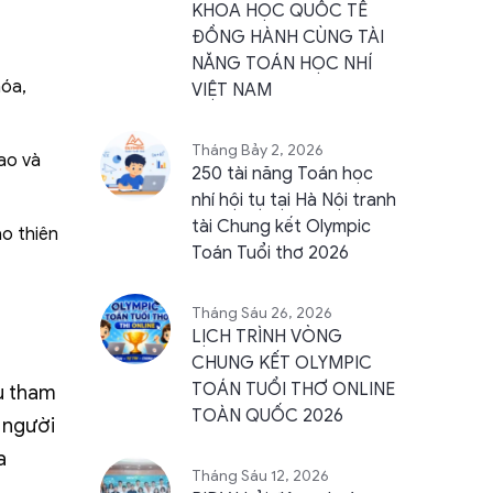
KHOA HỌC QUỐC TẾ
ĐỒNG HÀNH CÙNG TÀI
NĂNG TOÁN HỌC NHÍ
hóa,
VIỆT NAM
Tháng Bảy 2, 2026
ao và
250 tài năng Toán học
nhí hội tụ tại Hà Nội tranh
tài Chung kết Olympic
ào thiên
Toán Tuổi thơ 2026
Tháng Sáu 26, 2026
LỊCH TRÌNH VÒNG
CHUNG KẾT OLYMPIC
TOÁN TUỔI THƠ ONLINE
u tham
TOÀN QUỐC 2026
i người
a
Tháng Sáu 12, 2026