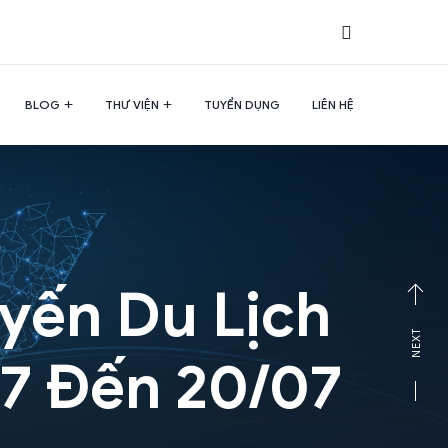
BLOG
THƯ VIỆN
TUYỂN DỤNG
LIÊN HỆ
yến Du Lịch
NEXT
17 Đến 20/07