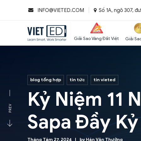
Số 1A, ngõ 307, đ
INFO@VIETED.COM
Giải Sao Vàng Đất Việt
Giải Sa
blog tổng hợp
tin tức
tin vieted
Kỷ Niệm 11 
PREV
Sapa Đầy Kỷ
Tháng Tám 27, 2024
by
Hán Văn Thưởng