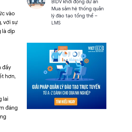
BIDV khởi động dự án
Mua sắm hệ thống quản
ức vào
lý đào tạo tổng thể –
, với sự
LMS
 là dịp
n đầy
ết hơn,
 lai
iệm đáng
àng