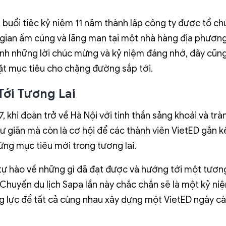
 buổi tiệc kỷ niệm 11 năm thành lập công ty được tổ ch
g gian ấm cúng và lãng mạn tại một nhà hàng địa phương
ạnh những lời chúc mừng và kỷ niệm đáng nhớ, đây cũng
ặt mục tiêu cho chặng đường sắp tới.
ới Tương Lai
 khi đoàn trở về Hà Nội với tinh thần sảng khoái và trà
hư giãn mà còn là cơ hội để các thành viên VietED gắn k
ng mục tiêu mới trong tương lai.
tự hào về những gì đã đạt được và hướng tới một tương
 Chuyến du lịch Sapa lần này chắc chắn sẽ là một kỷ n
ng lực để tất cả cùng nhau xây dựng một VietED ngày c