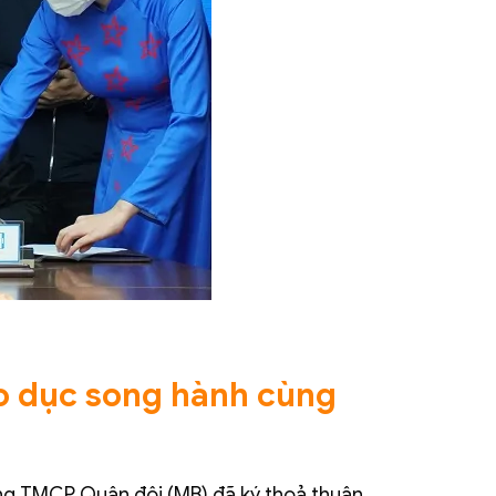
o dục song hành cùng
g TMCP Quân đội (MB) đã ký thoả thuận