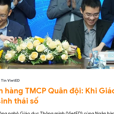
Tin VietED
n hàng TMCP Quân đội: Khi Giá
inh thái số
ông nghệ Giáo dục Thông minh (VietED) cùng Ngân hàn